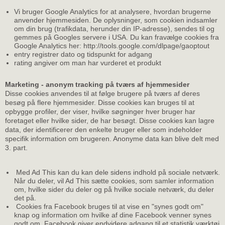
Vi bruger Google Analytics for at analysere, hvordan brugerne
anvender hjemmesiden. De oplysninger, som cookien indsamler
om din brug (trafikdata, herunder din IP-adresse), sendes til og
gemmes på Googles servere i USA. Du kan fravælge cookies fra
Google Analytics her: http://tools.google.com/dlpage/gaoptout
entry registrer dato og tidspunkt for adgang
rating angiver om man har vurderet et produkt
Marketing - anonym tracking på tværs af hjemmesider
Disse cookies anvendes til at følge brugere på tværs af deres
besøg på flere hjemmesider. Disse cookies kan bruges til at
opbygge profiler, der viser, hvilke søgninger hver bruger har
foretaget eller hvilke sider, de har besøgt. Disse cookies kan lagre
data, der identificerer den enkelte bruger eller som indeholder
specifik information om brugeren. Anonyme data kan blive delt med
3. part.
Med Ad This kan du kan dele sidens indhold på sociale netværk.
Når du deler, vil Ad This sætte cookies, som samler information
om, hvilke sider du deler og på hvilke sociale netværk, du deler
det på.
Cookies fra Facebook bruges til at vise en "synes godt om"
knap og information om hvilke af dine Facebook venner synes
godt om. Facebook giver endvidere adgang til et statistik værktøj