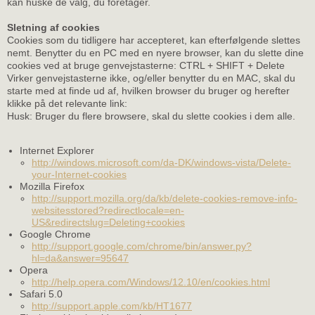
kan huske de valg, du foretager.
Sletning af cookies
Cookies som du tidligere har accepteret, kan efterfølgende slettes
nemt. Benytter du en PC med en nyere browser, kan du slette dine
cookies ved at bruge genvejstasterne: CTRL + SHIFT + Delete
Virker genvejstasterne ikke, og/eller benytter du en MAC, skal du
starte med at finde ud af, hvilken browser du bruger og herefter
klikke på det relevante link:
Husk: Bruger du flere browsere, skal du slette cookies i dem alle.
Internet Explorer
http://windows.microsoft.com/da-DK/windows-vista/Delete-
your-Internet-cookies
Mozilla Firefox
http://support.mozilla.org/da/kb/delete-cookies-remove-info-
websitesstored?redirectlocale=en-
US&redirectslug=Deleting+cookies
Google Chrome
http://support.google.com/chrome/bin/answer.py?
hl=da&answer=95647
Opera
http://help.opera.com/Windows/12.10/en/cookies.html
Safari 5.0
http://support.apple.com/kb/HT1677