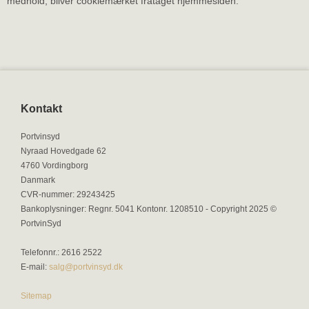
medhold, bliver cookiemærket frataget hjemmesiden.
Kontakt
Portvinsyd
Nyraad Hovedgade 62
4760 Vordingborg
Danmark
CVR-nummer
:
29243425
Bankoplysninger
:
Regnr. 5041 Kontonr. 1208510 - Copyright 2025 ©
PortvinSyd
Telefonnr.
:
2616 2522
E-mail
:
salg@portvinsyd.dk
Sitemap