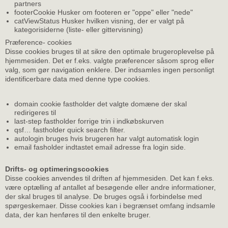
partners
footerCookie Husker om footeren er "oppe" eller "nede"
catViewStatus Husker hvilken visning, der er valgt på
kategorisiderne (liste- eller gittervisning)
Præference- cookies
Disse cookies bruges til at sikre den optimale brugeroplevelse på
hjemmesiden. Det er f.eks. valgte præferencer såsom sprog eller
valg, som gør navigation enklere. Der indsamles ingen personligt
identificerbare data med denne type cookies.
domain cookie fastholder det valgte domæne der skal
redirigeres til
last-step fastholder forrige trin i indkøbskurven
qsf… fastholder quick search filter.
autologin bruges hvis brugeren har valgt automatisk login
email fasholder indtastet email adresse fra login side.
Drifts- og optimeringscookies
Disse cookies anvendes til driften af hjemmesiden. Det kan f.eks.
være optælling af antallet af besøgende eller andre informationer,
der skal bruges til analyse. De bruges også i forbindelse med
spørgeskemaer. Disse cookies kan i begrænset omfang indsamle
data, der kan henføres til den enkelte bruger.