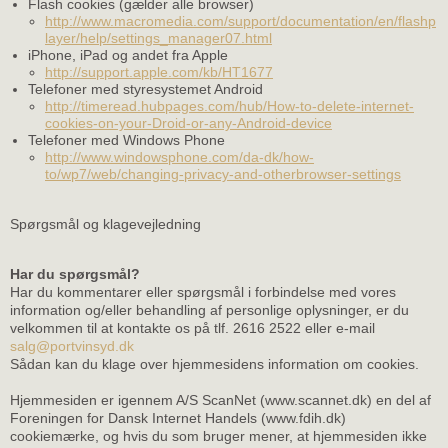
Flash cookies (gælder alle browser)
http://www.macromedia.com/support/documentation/en/flashp
layer/help/settings_manager07.html
iPhone, iPad og andet fra Apple
http://support.apple.com/kb/HT1677
Telefoner med styresystemet Android
http://timeread.hubpages.com/hub/How-to-delete-internet-
cookies-on-your-Droid-or-any-Android-device
Telefoner med Windows Phone
http://www.windowsphone.com/da-dk/how-
to/wp7/web/changing-privacy-and-otherbrowser-settings
Spørgsmål og klagevejledning
Har du spørgsmål?
Har du kommentarer eller spørgsmål i forbindelse med vores
information og/eller behandling af personlige oplysninger, er du
velkommen til at kontakte os på tlf. 2616 2522 eller e-mail
salg@portvinsyd.dk
Sådan kan du klage over hjemmesidens information om cookies.
Hjemmesiden er igennem A/S ScanNet (www.scannet.dk) en del af
Foreningen for Dansk Internet Handels (www.fdih.dk)
cookiemærke, og hvis du som bruger mener, at hjemmesiden ikke