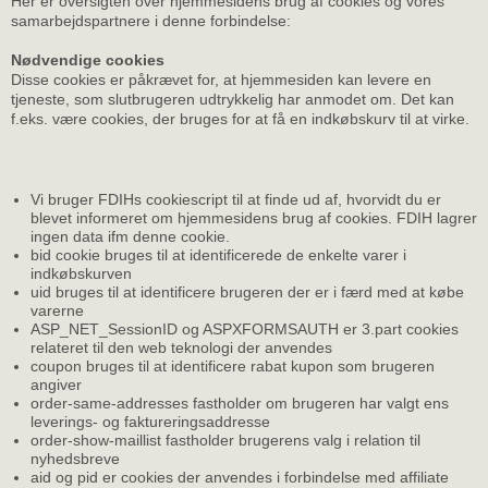
Her er oversigten over hjemmesidens brug af cookies og vores
samarbejdspartnere i denne forbindelse:
Nødvendige cookies
Disse cookies er påkrævet for, at hjemmesiden kan levere en
tjeneste, som slutbrugeren udtrykkelig har anmodet om. Det kan
f.eks. være cookies, der bruges for at få en indkøbskurv til at virke.
Vi bruger FDIHs cookiescript til at finde ud af, hvorvidt du er
blevet informeret om hjemmesidens brug af cookies. FDIH lagrer
ingen data ifm denne cookie.
bid cookie bruges til at identificerede de enkelte varer i
indkøbskurven
uid bruges til at identificere brugeren der er i færd med at købe
varerne
ASP_NET_SessionID og ASPXFORMSAUTH er 3.part cookies
relateret til den web teknologi der anvendes
coupon bruges til at identificere rabat kupon som brugeren
angiver
order-same-addresses fastholder om brugeren har valgt ens
leverings- og faktureringsaddresse
order-show-maillist fastholder brugerens valg i relation til
nyhedsbreve
aid og pid er cookies der anvendes i forbindelse med affiliate