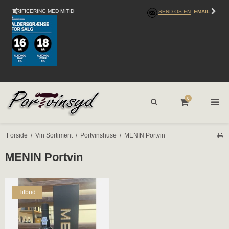
SEND OS EN
EMAIL
0
Forside
/
Vin Sortiment
/
Portvinshuse
/
MENIN Portvin
MENIN Portvin
Tilbud