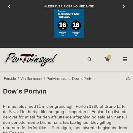
ALDERSVERIFICERING MED MITID
0
Forside
/
Vin Sortiment
/
Portvinshuse
/
Dow´s Portvin
Dow´s Portvin
Firmaet blev med få midler grundlagt i Porto i 1798 af Bruno E. F.
da Silva. Ret hurtigt fik han gang i eksporten til England og flyttede
derover for at stå for den afsluttende aftapning og salg af vinene. I
den periode mødte Bruno hans livs kærlighed, blev gift og
returnerede derfor ikke til Porto igen, men styrede begivenhederne