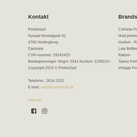
Kontakt
Brand
Portvinsyd
Colheita Po
Nyraad Hovedgade 62
Hvid portvi
4760 Vordingborg
Hvidvin - 
Danmark
Late Bottle
CVR-nummer
:
29243425
Rødvin
Bankoplysninger
:
Regnr. 5041 Kontonr. 1208510 -
Tawny Port
Copyright 2025 © PortvinSyd
Vintage Por
Telefonnr.
:
2616 2522
E-mail
:
salg@portvinsyd.dk
Sitemap