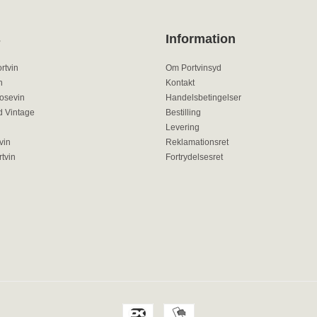
s
Information
rtvin
Om Portvinsyd
n
Kontakt
Rosevin
Handelsbetingelser
d Vintage
Bestilling
Levering
vin
Reklamationsret
tvin
Fortrydelsesret