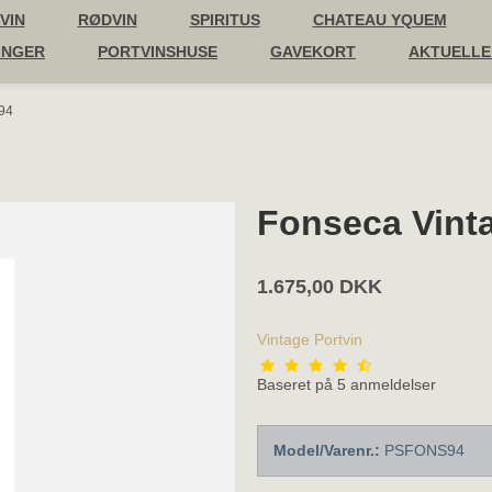
VIN
RØDVIN
SPIRITUS
CHATEAU YQUEM
INGER
PORTVINSHUSE
GAVEKORT
AKTUELLE
94
Fonseca Vint
1.675,00 DKK
Vintage Portvin
Baseret på
5
anmeldelser
Model/Varenr.:
PSFONS94