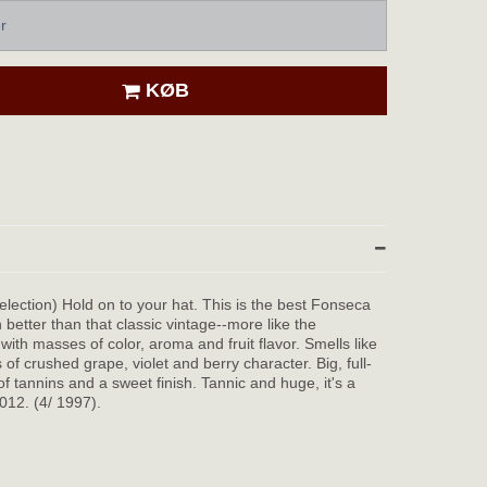
r
KØB
election) Hold on to your hat. This is the best Fonseca
 better than that classic vintage--more like the
ith masses of color, aroma and fruit flavor. Smells like
of crushed grape, violet and berry character. Big, full-
f tannins and a sweet finish. Tannic and huge, it's a
2012. (4/ 1997).