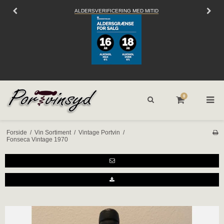
ALDERSVERIFICERING MED MITID
S
0
Forside
/
Vin Sortiment
/
Vintage Portvin
/
Fonseca Vintage 1970