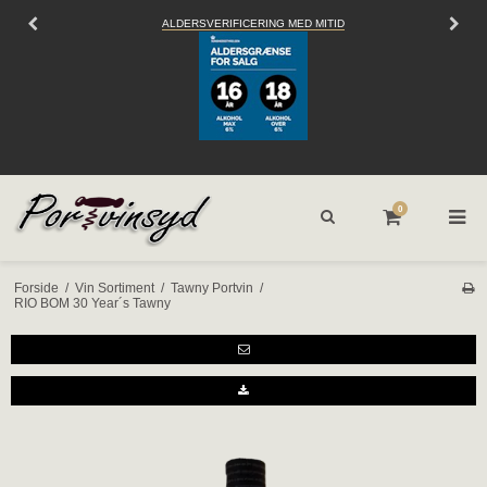
VERIFICERING MED MITID
SEND OS EN
EMAIL
0
Forside
/
Vin Sortiment
/
Tawny Portvin
/
RIO BOM 30 Year´s Tawny