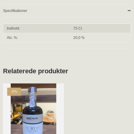
Specifikationer
Indhold:
75 Cl.
Alc. %:
20,0 %
Relaterede produkter
-0%